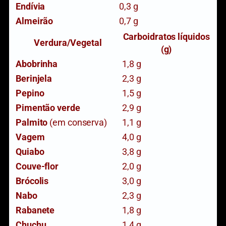
Endívia
0,3 g
Almeirão
0,7 g
Carboidratos líquidos
Verdura/Vegetal
(g)
Abobrinha
1,8 g
Berinjela
2,3 g
Pepino
1,5 g
Pimentão verde
2,9 g
Palmito
(em conserva)
1,1 g
Vagem
4,0 g
Quiabo
3,8 g
Couve-flor
2,0 g
Brócolis
3,0 g
Nabo
2,3 g
Rabanete
1,8 g
Chuchu
1,4 g