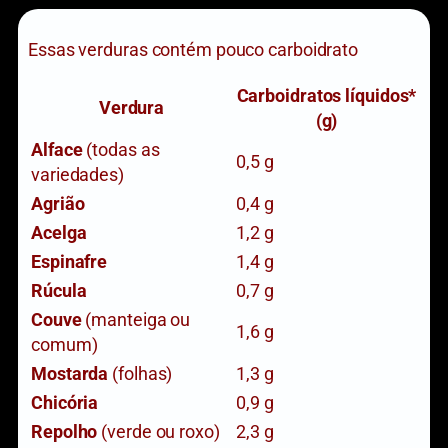
Essas verduras contém pouco carboidrato
Carboidratos líquidos*
Verdura
(g)
Alface
(todas as
0,5 g
variedades)
Agrião
0,4 g
Acelga
1,2 g
Espinafre
1,4 g
Rúcula
0,7 g
Couve
(manteiga ou
1,6 g
comum)
Mostarda
(folhas)
1,3 g
Chicória
0,9 g
Repolho
(verde ou roxo)
2,3 g