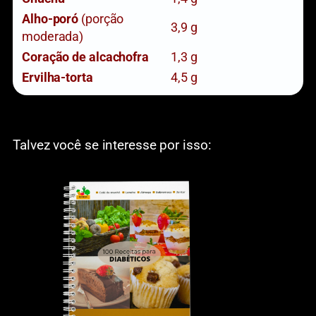
Alho-poró
(porção
3,9 g
moderada)
Coração de alcachofra
1,3 g
Ervilha-torta
4,5 g
Talvez você se interesse por isso: